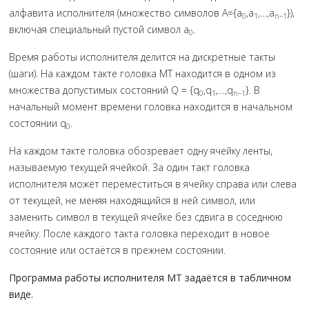
алфавита исполнителя (множество символов A={a
,a
,…,a
}),
0
1
n–1
включая специальный пустой символ a
.
0
Время работы исполнителя делится на дискретные такты
(шаги). На каждом такте головка МТ находится в одном из
множества допустимых состояний Q = {q
,q
,…,q
}. В
0
1
n–1
начальный момент времени головка находится в начальном
состоянии q
.
0
На каждом такте головка обозревает одну ячейку ленты,
называемую текущей ячейкой. За один такт головка
исполнителя может переместиться в ячейку справа или слева
от текущей, не меняя находящийся в ней символ, или
заменить символ в текущей ячейке без сдвига в соседнюю
ячейку. После каждого такта головка переходит в новое
состояние или остаётся в прежнем состоянии.
Программа работы исполнителя МТ задаётся в табличном
виде.