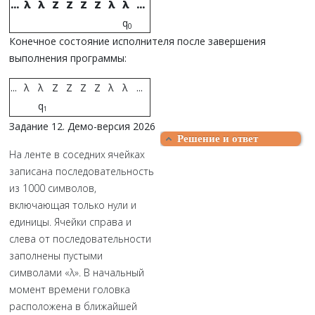
...
λ
λ
Z
Z
Z
Z
λ
λ
...
q
0
Конечное состояние исполнителя после завершения
выполнения программы:
...
λ
λ
Z
Z
Z
Z
λ
λ
...
q
1
Задание 12. Демо-версия 2026
Решение и ответ
На ленте в соседних ячейках
записана последовательность
из 1000 символов,
включающая только нули и
единицы. Ячейки справа и
слева от последовательности
заполнены пустыми
символами «λ». В начальный
момент времени головка
расположена в ближайшей