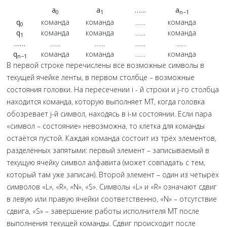
a
a
……
a
0
1
n−1
q
команда
команда
……
команда
0
q
команда
команда
……
команда
1
……
……
……
……
……
q
команда
команда
……
команда
n−1
В первой строке перечислены все возможные символы в
текущей ячейке ленты, в первом столбце – возможные
состояния головки. На пересечении i - й строки и j-го столбца
находится команда, которую выполняет МТ, когда головка
обозревает j-й символ, находясь в i-м состоянии. Если пара
«символ – состояние» невозможна, то клетка для команды
остаётся пустой. Каждая команда состоит из трёх элементов,
разделённых запятыми: первый элемент – записываемый в
текущую ячейку символ алфавита (может совпадать с тем,
который там уже записан). Второй элемент – один из четырёх
символов «L», «R», «N», «S». Символы «L» и «R» означают сдвиг
в левую или правую ячейки соответственно, «N» – отсутствие
сдвига, «S» – завершение работы исполнителя МТ после
выполнения текущей команды. Сдвиг происходит после