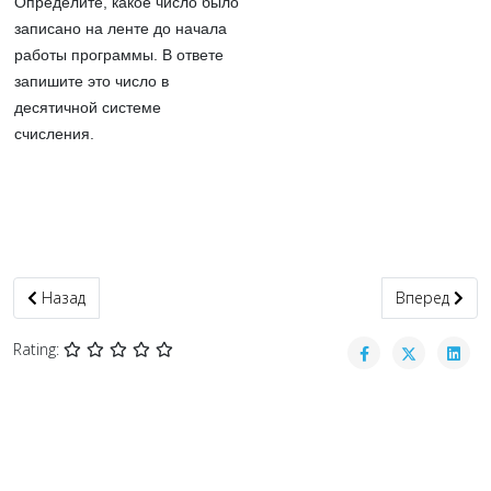
Определите, какое число было
записано на ленте до начала
работы программы. В ответе
запишите это число в
десятичной системе
счисления.
Предыдущий: Задание 05. Разные системы счисления
Следующий: 
Назад
Вперед
Rating: