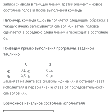
записи символа в текущую ячейку. Третий элемент – новое
состояние головки после выполнения команды.
Например
, команда 0,L,q
выполняется следующим образом: в
3
текущую ячейку записывается символ «0», затем головка
сдвигается в соседнюю слева ячейку и переходит в состояние
q
.
3
Приведём пример выполнения программы, заданной
таблично.
λ
Z
q
λ,L,q
X,L,q
0
0
1​
q
λ,S,q
X,L,q
1​
1​
1​
Заменяет на ленте все символы «Z» на «X» и останавливает
исполнителя в первой ячейке слева от последовательности
символов «X».
Возможное начальное состояние исполнителя: