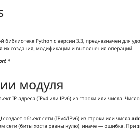
s
ой библиотеке Python с версии 3.3, предназначен для удо
ля их создания, модификации и выполнения операций.
rt *
ии модуля
ект IP-адреса (IPv4 или IPv6) из строки или числа. Числ
)
создает объект сети (IPv4/IPv6) из строки или числа
add
ом сети (биты хоста равны нулю), иначе — ошибка. При
s