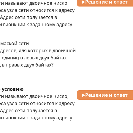
Решение и ответ
▶
ти называют двоичное число,
са узла сети относится к адресу
Ответ:
8
. Адрес сети получается в
онъюнкции к заданному адресу
 маской сети
-адресов, для которых в двоичной
 единиц в левых двух байтах
в правых двух байтах?
о условию
Решение и ответ
▶
ти называют двоичное число,
са узла сети относится к адресу
. Адрес сети получается в
Ответ: 5
онъюнкции к заданному адресу