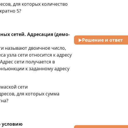
дресов, для которых количество
кратно 5?
ных сетей. Адресация (демо-
Решение и ответ
▶
ти называют двоичное число,
Ответ: 1663
са узла сети относится к адресу
. Адрес сети получается в
онъюнкции к заданному адресу
 маской сети
адресов, для которых сумма
тна?
о условию