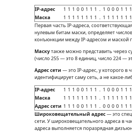
IP-адрес
1
1
1
0
0
1
1
1
.
1
0
0
0
1
1
1
Маска
1
1
1
1
1
1
1
1
.
1
1
1
1
1
1
1
Первая часть IP-адреса, соответствующая
нулевым битам маски, определяет числов
конъюнкции между IP-адресом и маской 
Маску
также можно представить через су
(число 255 — это 8 единиц, число 224 — э
Адрес сети
— это IP-адрес, у которого в
идентифицирует саму сеть, а не какое-ли
IP-адрес
1
1
1
0
0
1
1
1
.
1
0
0
0
1
1
1
Маска
1
1
1
1
1
1
1
1
.
1
1
1
1
1
1
1
Адрес сети
1
1
1
0
0
1
1
1
.
0
0
0
0
1
1
1
Широковещательный адрес
— это спец
сети. У широковещательного адреса в ча
адреса выполняется поразрядная дизъюн