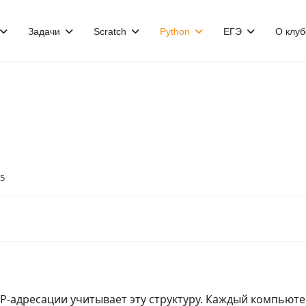
Задачи
Scratch
Python
ЕГЭ
О клуб
5
IP-адресации учитывает эту структуру. Каждый компьюте