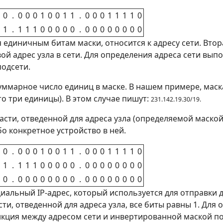
0
.
0
0
0
1
0
0
1
1
.
0
0
0
1
1
1
1
0
1
.
1
1
1
0
0
0
0
0
.
0
0
0
0
0
0
0
0
 единичным битам маски, относится к адресу сети. Втор
ой адрес узла в сети. Для определения адреса сети вы
подсети.
ммарное число единиц в маске. В нашем примере, маска 
то три единицы). В этом случае пишут:
231.142.19.30/19.
 части, отведенной для адреса узла (определяемой маской
бо конкретное устройство в ней.
0
.
0
0
0
1
0
0
1
1
.
0
0
0
1
1
1
1
0
1
.
1
1
1
0
0
0
0
0
.
0
0
0
0
0
0
0
0
0
.
0
0
0
0
0
0
0
0
.
0
0
0
0
0
0
0
0
иальный IP-адрес, который используется для отправки 
сти, отведенной для адреса узла, все биты равны 1. Д
кция между адресом сети и инвертированной маской по