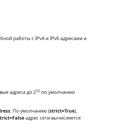
бной работы с IPv4 и IPv6 адресами и
32
овые адреса до 2
по умолчанию
ress
. По умолчанию (
strict=True
),
trict=False
адрес сети вычисляется