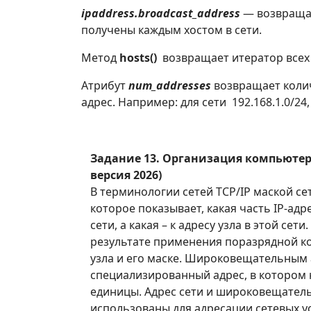
ipaddress.broadcast_address
— возвращае
получены каждым хостом в сети.
Метод
hosts()
возвращает итератор всех 
Атрибут
num_addresses
возвращает колич
адрес. Например: для сети 192.168.1.0/24,
Задание 13. Организация компьютер
версия 2026)
В терминологии сетей TCP/IP маской се
которое показывает, какая часть IP-адре
сети, а какая – к адресу узла в этой сети
результате применения поразрядной к
узла и его маске. Широковещательным
специализированный адрес, в котором н
единицы. Адрес сети и широковещатель
использованы для адресации сетевых у