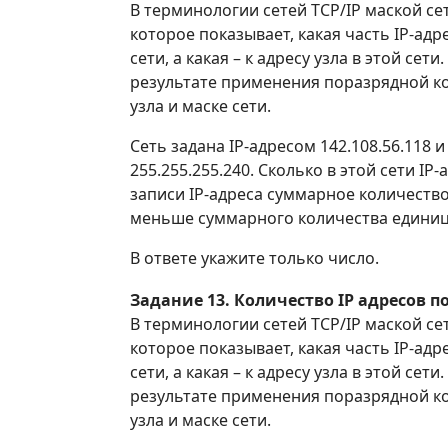
В терминологии сетей ТСР/IР маской се
которое показывает, какая часть IР-адре
сети, а какая – к адресу узла в этой сети
результате применения поразрядной к
узла и маске сети.
Сеть задана IР-адресом 142.108.56.118 и
255.255.255.240. Сколько в этой сети IР
записи IР-адреса суммарное количество
меньше суммарного количества единиц 
В ответе укажите только число.
Задание 13. Количество IP адресов п
В терминологии сетей ТСР/IР маской се
которое показывает, какая часть IР-адре
сети, а какая – к адресу узла в этой сети
результате применения поразрядной к
узла и маске сети.