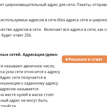
т широковещательный адрес для сети. Пакеты, отправл
используемых адресов в сети (без адреса сети и широк
ество адресов в сети.
Включает все адреса в сети, как
 будет ответ 256.
ных сетей. Адресация (демо-
Решение и ответ
▶
ти называют двоичное число,
са узла сети относится к адресу
. Адрес сети получается в
онъюнкции к заданному адресу
 адресом называется
а месте нулей в маске стоят
ный адрес не могут быть
Ответ:
191191255254
стройств.