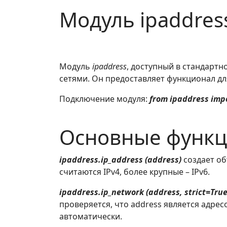
Модуль ipaddres
Модуль
ipaddress
, доступный в стандартн
сетями. Он предоставляет функционал д
Подключение модуля:
from ipaddress impo
Основные функц
ipaddress.ip_address (address)
создает объ
считаются IPv4, более крупные – IPv6.
ipaddress.ip_network (address, strict=True
проверяется, что address является адрес
автоматически.