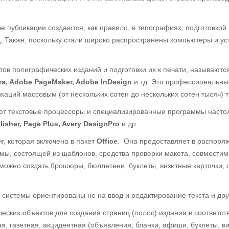
 публикации создаются, как правило, в типографиях, подготовкой 
тд. Также, поскольку стали широко распространены компьютеры и ус
ов полиграфических изданий и подготовки их к печати, называютс
ra, Adobe PageMaker, Adobe InDesign
и тд. Это профессиональные
икаций массовым (от нескольких сотен до нескольких сотен тысяч)
ют текстовые процессоры и специализированные программы насто
lisher, Page Plus, Avery DesignPro
и др.
r
, которая включена в пакет
Office
. Она предоставляет в распор
мы, состоящей из шаблонов, средства проверки макета, совместим
можно создать брошюры, бюллетени, буклеты, визитные карточки, 
 системы ориентированы не на ввод и редактирование текста и друг
ческих объектов для создания страниц (полос) издания в соответс
, газетная, акцидентная (объявления, бланки, афиши, буклеты, ви