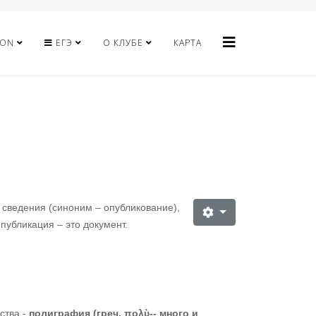
HON
ЕГЭ
О КЛУБЕ
КАРТА
 сведения (синоним – опубликование),
публикация – это документ.
ства -
полиграфия (греч. πολὺ-- много и