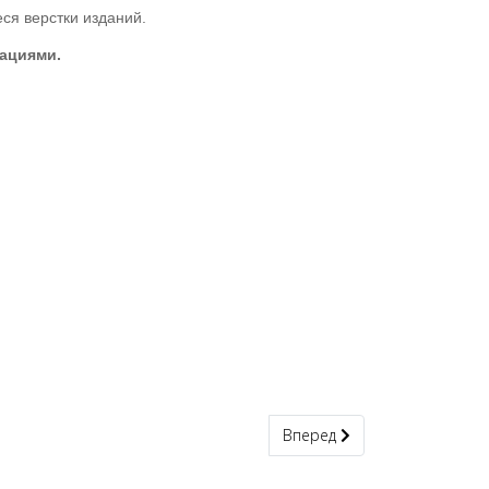
ся верстки изданий.
ациями.
Следующий: Рисунки
Вперед