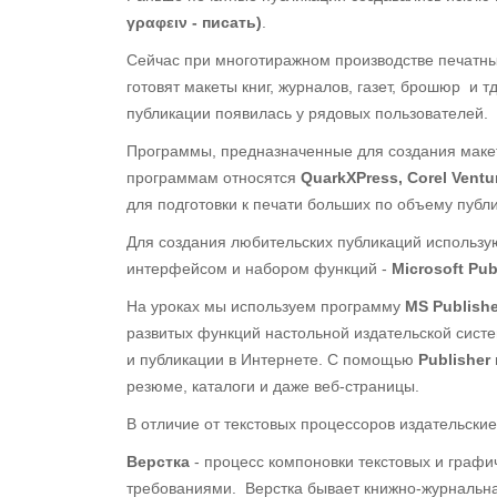
γραφειν - писать)
.
Сейчас при многотиражном производстве печатные
готовят макеты книг, журналов, газет, брошюр и 
публикации появилась у рядовых пользователей.
Программы, предназначенные для создания макет
программам относятся
QuarkXPress, Corel Ventu
для подготовки к печати больших по объему публ
Для создания любительских публикаций использу
интерфейсом и набором функций -
Microsoft Pub
На уроках мы используем программу
MS Publishe
развитых функций настольной издательской систе
и публикации в Интернете. С помощью
Publisher
резюме, каталоги и даже веб-страницы.
В отличие от текстовых процессоров издательские
Верстка
- процесс компоновки текстовых и графи
требованиями. Верстка бывает книжно-журнальная