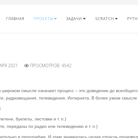
ГЛАВНАЯ
ПРОЕКТЫ
ЗАДАЧИ
SCRATCH
PYT
АРЯ 2021
ПРОСМОТРОВ: 4542
 широком смысле означает процесс – это доведение до всеобщего
и, радиовещания, телевидения, Интернета. В более узком смысле 
:
тени, буклеты, листовки и т. п.)
, переданы по радио или телевидению и т. п.)
ительно в типографии. И этим занималась целая отрасль производ