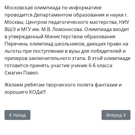
Московская олимпиада по информатике
проводится Департаментом образования и науки г.
Москвы, Центром педагогического мастерства, НИУ
ВШЭ и МГУ им. М.В. Ломоносова. Олимпиада входит
в утвержденный Министерством образования
Перечень олимпиад школьников, дающих право на
льготы при поступлении в вузы для победителей и
призеров заключительного этапа. В этой олимпиаде
готовится принять участие ученик 6-б класса
Смагин Павел.
Желаем ребятам творческого полета фантазии и
хорошего КОДа!!!
Предыдущий: Проекты Ильи Близнова
Следующий: У
Назад
Вперед